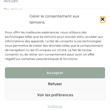
Accueil
Boutique
Gérer le consentement aux
À propos
témoins
Blogue
Pour offrir les meilleures expériences, nous utilisons des
technologies telles que les témoins pour stocker et/ou accéder aux
Liens pratiques
informations des appareils. Le fait de consentir à ces technologies
nous permettra de traiter des données telles que le comportement
de navigation ou les ID uniques sur ce site. Le fait de ne pas
Contact
consentir ou de retirer son consentement peut avoir un effet
négatif sur certaines caractéristiques et fonctions.
FAQ
Politiques
Accepter
La boîte à surprise
Refuser
Melri (site web)
Voir les préférences
Politiques
© 2026 Espace Melri.