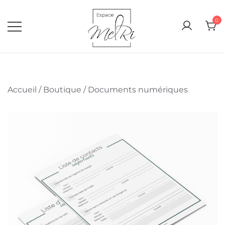
0
Espace Melri
Inspire, Organise et Planifie… ton
quotidien
Accueil
/
Boutique
/
Documents numériques