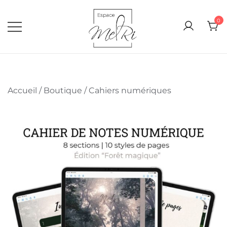
0
Espace Melri
Inspire, Organise et Planifie… ton
quotidien
Accueil
/
Boutique
/
Cahiers numériques